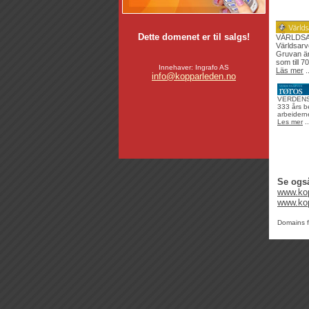
Dette domenet er til salgs!
VÄRLDS
Världsarv
Gruvan är 
som till 70
Innehaver: Ingrafo AS
Läs mer
..
info@kopparleden.no
VERDEN
333 års be
arbeiderne
Les mer
..
Se ogs
www.ko
www.kop
Domains f