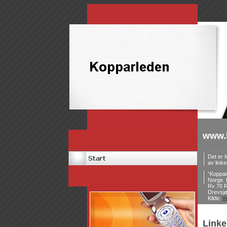
www.
Det er 
av linke
“Koppar
Norge. 
Rv 70 R
Drevsjø
Kilde:
W
Linke